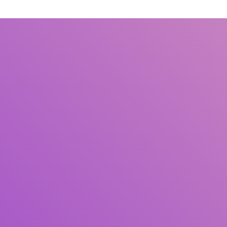
Judul
Pengarang
Subjek
ISBN/ISSN
Tipe Koleksi
Lokasi