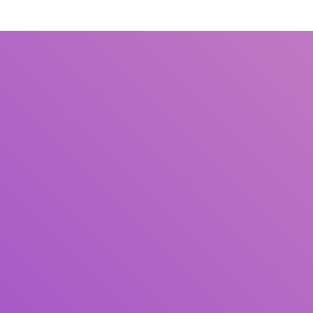
Judul
Pengarang
Subjek
ISBN/ISSN
Tipe Koleksi
Lokasi