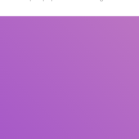
Judul
Pengarang
Subjek
ISBN/ISSN
Tipe Koleksi
Lokasi