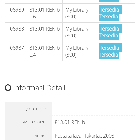
F06989
813.01 REN b
My Library
Tersedia -
c.6
(800)
Tersedia
F06988
813.01 REN b
My Library
Tersedia -
(800)
Tersedia
F06987
813.01 REN b
My Library
Tersedia -
c.4
(800)
Tersedia
Informasi Detail
-
JUDUL SERI
813.01 REN b
NO. PANGGIL
Pustaka Jaya
:
Jakarta
.,
2008
PENERBIT