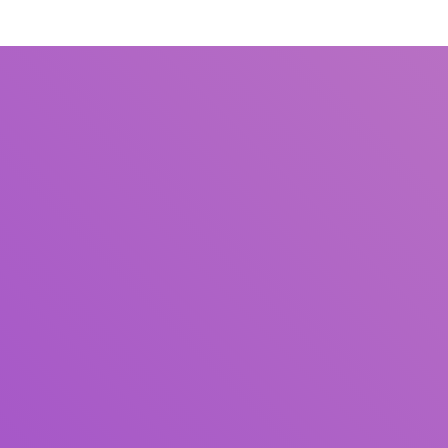
Judul
Pengarang
Subjek
ISBN/ISSN
Tipe Koleksi
Lokasi