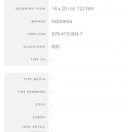
14 x 20 cm; 122 hlm
DESKRIPSI FISIK
Indonesia
BAHASA
979-419-004-7
ISBN/ISSN
800
KLASIFIKASI
-
TIPE ISI
-
TIPE MEDIA
-
TIPE PEMBAWA
-
EDISI
-
SUBJEK
INFO DETAIL
-