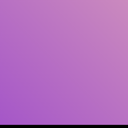
Pengarang
Subjek
ISBN/ISSN
Tipe Koleksi
Lokasi
GMD
Cari